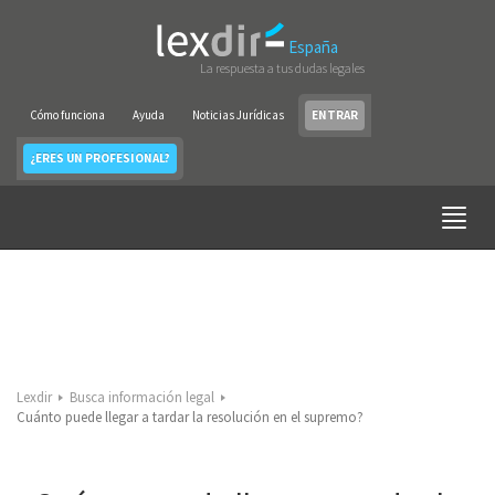
España
La respuesta a tus dudas legales
Cómo funciona
Ayuda
Noticias Jurídicas
ENTRAR
¿ERES UN PROFESIONAL?
Lexdir
Busca información legal
Cuánto puede llegar a tardar la resolución en el supremo?