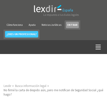
España
La respuesta a tus dudas legales
Cómo funciona
Ayuda
Noticias Jurídicas
ENTRAR
¿ERES UN PROFESIONAL?
Lexdir
Busca información legal
No firmé la carta de despido aún, pero me notifican de Seguridad Social ¿qué
hago?