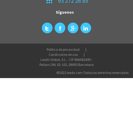
93 272 26 85
Síguenos
Política de privacidad
Condiciones de uso
Lexdir Global, S.L. - CIF B66062845 -
Pallars 194, 02-101, 08005 Barcelona
©2022 lexdir.com Todos los derechos reservados