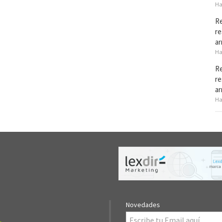
Ha
Re
re
ar
Ha
Re
re
ar
Ha
Novedades