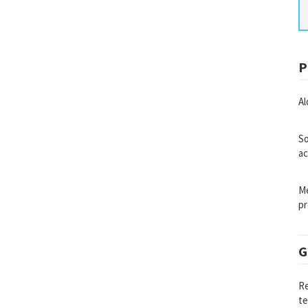
P
Al
So
ac
Me
pr
G
Re
te