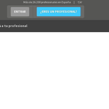
Más de 26.200 profesionales en España
|
ENTRAR
¿ERES UN PROFESIONAL?
A
a tu profesional