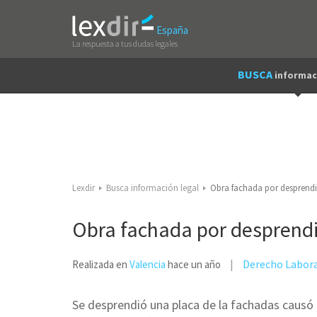
España
La respuesta a tus dudas legales
BUSCA
informac
Lexdir
Busca información legal
Obra fachada por desprend
Obra fachada por desprend
Derecho Labor
Realizada en
Valencia
hace un año
Se desprendió una placa de la fachadas causó 