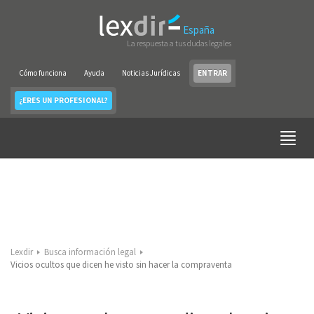
España
La respuesta a tus dudas legales
Cómo funciona
Ayuda
Noticias Jurídicas
ENTRAR
¿ERES UN PROFESIONAL?
Lexdir
Busca información legal
Vicios ocultos que dicen he visto sin hacer la compraventa