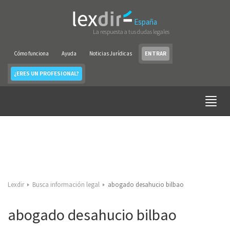
España
La respuesta a tus dudas legales
Cómo funciona
Ayuda
Noticias Jurídicas
ENTRAR
¿ERES UN PROFESIONAL?
Lexdir
Busca información legal
abogado desahucio bilbao
abogado desahucio bilbao