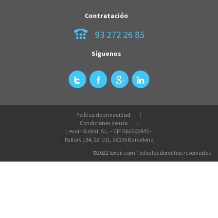
Contratación
93 272 26 85
Síguenos
Política de privacidad
Condiciones de uso
Lexdir Global, S.L. - CIF B66062845 -
Pallars 194, 02-101, 08005 Barcelona
©2022 lexdir.com Todos los derechos reservados