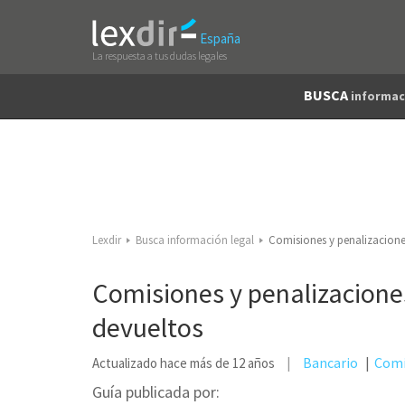
España
La respuesta a tus dudas legales
BUSCA
informac
Lexdir
Busca información legal
Comisiones y penalizaciones
Comisiones y penalizaciones
devueltos
Bancario
Comi
Actualizado hace más de 12 años
Guía publicada por: