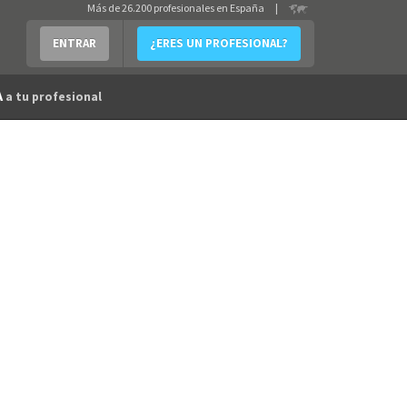
Más de 26.200 profesionales en España
|
ENTRAR
¿ERES UN PROFESIONAL?
A
a tu profesional