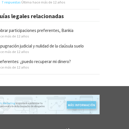
7 respuestas
Última hace más de 12 años
uías legales relacionadas
brar participaciones preferentes, Bankia
ce más de 12 años
pugnación judicial y nulidad de la claúsula suelo
ce más de 12 años
eferentes: ¿puedo recuperar mi dinero?
ce más de 12 años