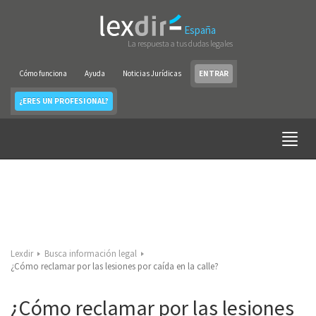
España
La respuesta a tus dudas legales
Cómo funciona
Ayuda
Noticias Jurídicas
ENTRAR
¿ERES UN PROFESIONAL?
Lexdir
Busca información legal
¿Cómo reclamar por las lesiones por caída en la calle?
¿Cómo reclamar por las lesiones