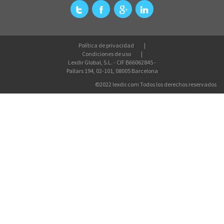
Política de privacidad
Condiciones de uso
Lexdir Global, S.L. - CIF B66062845 -
Pallars 194, 02-101, 08005 Barcelona
©2022 lexdir.com Todos los derechos reservados