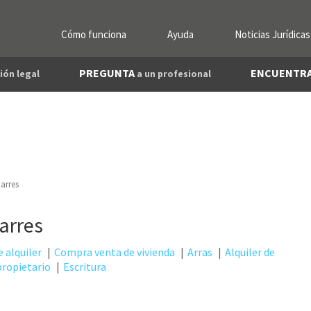
Cómo funciona
Ayuda
Noticias Jurídicas
PREGUNTA
ENCUENTR
ión legal
a un profesional
arres
arres
 alquiler
Compra venta de vivienda
Arras
Alquiler de
 propietario
Escritura