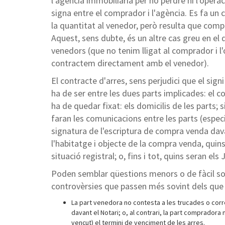
l'agència immobiliària per no perdre ni l'operac
signa entre el comprador i l'agència. Es fa un
la quantitat al venedor, però resulta que com
Aquest, sens dubte, és un altre cas greu en el
venedors (que no tenim lligat al comprador i 
contractem directament amb el venedor).
El contracte d'arres, sens perjudici que el sig
ha de ser entre les dues parts implicades: el c
ha de quedar fixat: els domicilis de les parts; 
faran les comunicacions entre les parts (especi
signatura de l'escriptura de compra venda dava
l'habitatge i objecte de la compra venda, quins
situació registral; o, fins i tot, quins seran el
Poden semblar qüestions menors o de fàcil sol
controvèrsies que passen més sovint dels que
La part venedora no contesta a les trucades o corre
davant el Notari; o, al contrari, la part compradora 
vençut) el termini de venciment de les arres.