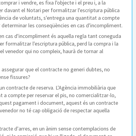
prar i vendre, es fixa l'objecte i el preu i, a la
 davant el Notari per formalitzar l'escriptura pública
ncia de voluntats, s'entrega una quantitat a compte
per determinar les conseqüències en cas d'incompliment.
n cas d'incompliment és aquella regla tant coneguda
r formalitzar l'escriptura pública, perd la compra i la
 el venedor qui no compleix, haurà de tornar al
 assegurar que el contracte no generi dubtes, no
sense fissures?
'un contracte de reserva. L'Agència immobiliària que
 a compte per reservar el pis, no comercialitzar-lo,
 aquest pagament i document, aquest és un contracte
 venedor no té cap obligació de respectar aquella
ntracte d'arres, en un ànim sense contemplacions de