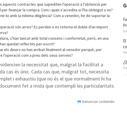
G
en aquests contractes que supediten l'operació a l'obtenció per
 per finançar la compra. Com i quan s'acredita si l'ha obtingut o no?
nir-lo amb la mínima diligència? Com a venedor, he de suportar la
Fa
Pr
'operació són arres? Es perden o es retorna el doble d'un import
Ha
erva?
ura, s'han tancat amb total consens i conformitat, però, en una
El
han quedat reflectits per escrit?
co
e els diners no han arribat finalment al venedor perquè, per
Ha
de l'operació com a preu dels seus serveis?
¿Q
idencien la necessitat que, malgrat la facilitat a
Ha
a cas és únic. Cada cas que, malgrat tot, necessita
omplet i exhaustiu (que no és el que normalment hi ha
 document fet a mida que contempli les particularitats
Denunciar contenido