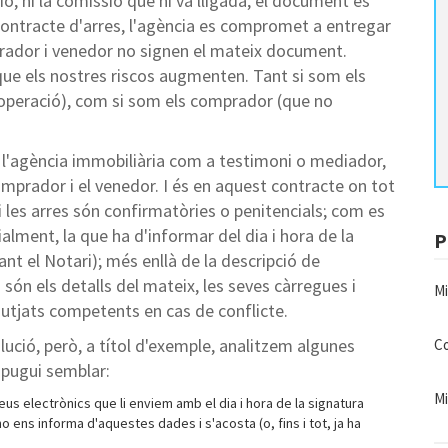
ió, ni la comissió que hi va lligada, el document es
 contracte d'arres, l'agència es compromet a entregar
prador i venedor no signen el mateix document.
 que els nostres riscos augmenten. Tant si som els
l'operació), com si som els comprador (que no
ni l'agència immobiliària com a testimoni o mediador,
omprador i el venedor. I és en aquest contracte on tot
si les arres són confirmatòries o penitencials; com es
alment, la que ha d'informar del dia i hora de la
P
nt el Notari); més enllà de la descripció de
 són els detalls del mateix, les seves càrregues i
Mi
s Jutjats competents en cas de conflicte.
ució, però, a títol d'exemple, analitzem algunes
Co
 pugui semblar:
Mi
us electrònics que li enviem amb el dia i hora de la signatura
no ens informa d'aquestes dades i s'acosta (o, fins i tot, ja ha