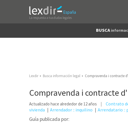
España
La respuesta a tus dudas legales
BUSCA
informac
Lexdir
Busca información legal
Compravenda i contracte d'
Compravenda i contracte d'
Contrato de
Actualizado hace alrededor de 12 años
vivienda
Arrendador :: inquilino
Arrendatario ::
Guía publicada por: