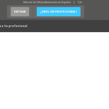
Más de 26.200 profesionales en España
|
ENTRAR
¿ERES UN PROFESIONAL?
A
a tu profesional