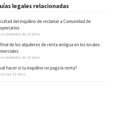
uías legales relacionadas
cultad del inquilino de reclamar a Comunidad de
opietarios
ce alrededor de 12 años
 final de los alquileres de renta antigua en los locales
merciales
ce alrededor de 12 años
ué hacer si tu inquilino no paga la renta?
ce casi 12 años