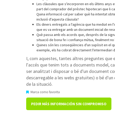
Les clàusules que s'incorporen en els últims anys 
part del comprador del préstec hipotecari que li cal
Quina informació cal per saber què ha intentat obte
inclusió d'aquesta clàusula?
Els diners entregats a l'agència que ha mediat en l
que es va entregar amb un document inicial de res
Què passa amb els acords que, després de la signat
situació de bona fe i confiança mútua, finalment no 
Quines són les conseqüències d'un supòsit en el qu
exemple, els ha cobrat directament l'intermediari 
I, com aquestes, tantes altres preguntes que ev
l'accés que tenim tots a documents model, cad
ser analitzat i disposar o bé d'un document c
descarregable a les webs gratuïtes) o bé d'un
de la situació.
Marca como favorita
PEDIR MÁS INFORMACIÓN SIN COMPROMISO