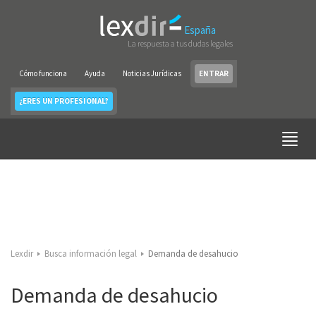
España
La respuesta a tus dudas legales
Cómo funciona
Ayuda
Noticias Jurídicas
ENTRAR
¿ERES UN PROFESIONAL?
Lexdir
Busca información legal
Demanda de desahucio
Demanda de desahucio