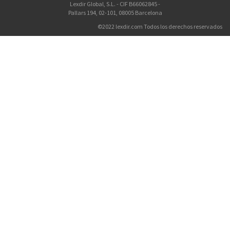
Lexdir Global, S.L. - CIF B66062845 -
Pallars 194, 02-101, 08005 Barcelona
©2022 lexdir.com Todos los derechos reservados