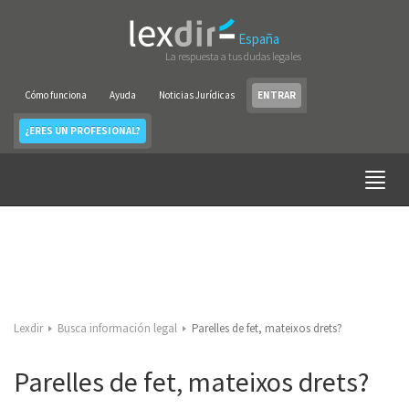
España
La respuesta a tus dudas legales
Cómo funciona
Ayuda
Noticias Jurídicas
ENTRAR
¿ERES UN PROFESIONAL?
Lexdir
Busca información legal
Parelles de fet, mateixos drets?
Parelles de fet, mateixos drets?