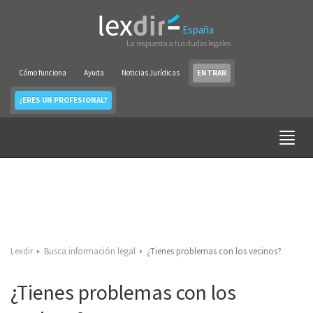
España
La respuesta a tus dudas legales
Cómo funciona
Ayuda
Noticias Jurídicas
ENTRAR
¿ERES UN PROFESIONAL?
Lexdir
Busca información legal
¿Tienes problemas con los vecinos?
¿Tienes problemas con los