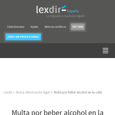
España
La respuesta a tus dudas legales
Cómo funciona
Ayuda
Noticias Jurídicas
ENTRAR
¿ERES UN PROFESIONAL?
Lexdir
Busca información legal
Multa por beber alcohol en la calle
Multa por beber alcohol en la