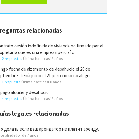
reguntas relacionadas
ntrato cesión indefinida de vivienda no firmado por el
opietario que es una empresa pero sí c...
2 respuestas
Última hace casi 8 años
ngo fecha de alzamiento de desahucio el 20 de
ptiembre. Tenía juicio el 21 pero como no alegu...
1 respuesta
Última hace casi 8 años
pago alquiler y desahucio
4 respuestas
Última hace casi 8 años
uías legales relacionadas
то делать если ваш арендатор не платит аренду.
ce alrededor de 7 años