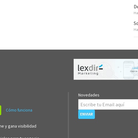
De
Ha
So
Ha
Novedades
Cómo funciona
ne y gana visibilidad