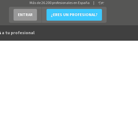
Más de 26.200 profesionales en España
|
ENTRAR
¿ERES UN PROFESIONAL?
A
a tu profesional