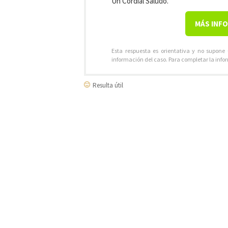
Un Cordial Saludo.
MÁS INF
Esta respuesta es orientativa y no supone
información del caso. Para completar la info
Resulta útil