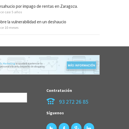
sahucio por impago de rentas en Zaragoza.
ce casi 5 años
bre la vulnerabilidad en un deshaucio
ce 10 meses
Contratación
93 272 26 85
Síguenos