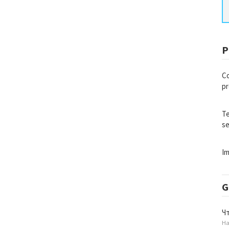
P
Co
pr
Te
se
Im
G
Ч
Ha