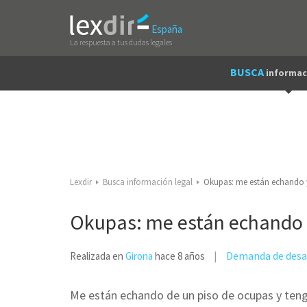
España
La respuesta a tus dudas legales
BUSCA
informac
Lexdir
Busca información legal
Okupas: me están echando 
Okupas: me están echando 
Demanda de desa
Realizada en
Girona
hace 8 años
Me están echando de un piso de ocupas y ten