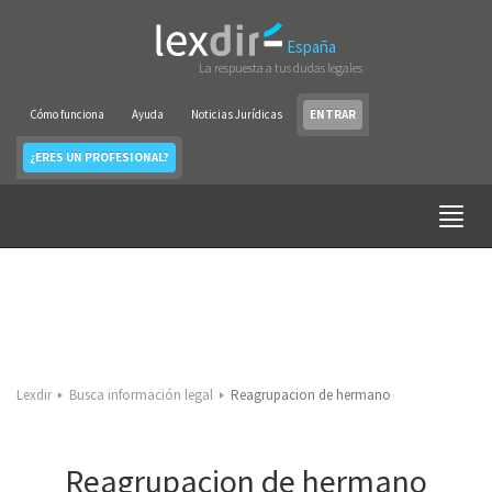
España
La respuesta a tus dudas legales
Cómo funciona
Ayuda
Noticias Jurídicas
ENTRAR
¿ERES UN PROFESIONAL?
Lexdir
Busca información legal
Reagrupacion de hermano
Reagrupacion de hermano