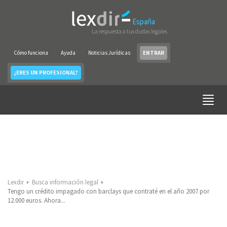
España
La respuesta a tus dudas legales
Cómo funciona
Ayuda
Noticias Jurídicas
ENTRAR
¿ERES UN PROFESIONAL?
Lexdir
Busca información legal
Tengo un crédito impagado con barclays que contraté en el año 2007 por
12.000 euros. Ahora...