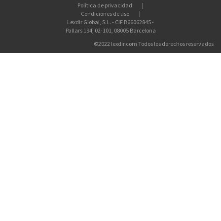
Política de privacidad
Condiciones de uso
Lexdir Global, S.L. - CIF B66062845 -
Pallars 194, 02-101, 08005 Barcelona
©2022 lexdir.com Todos los derechos reservados