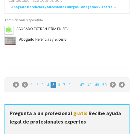
Contestado
hace 10 años
por:
Abogado Herencias y Sucesiones Burgos - Abogadas Vizcarra...
También han respondido:
ABOGADO EXTRANJERÍA EN SEVI...
Abogado Herencias y Sucesio...
1
2
3
4
5
6
7
8
...
47
48
49
50
Pregunta a un profesional
gratis
Recibe ayuda
legal de profesionales expertos