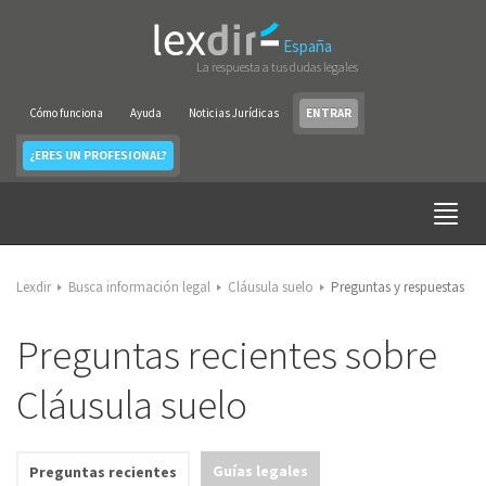
España
La respuesta a tus dudas legales
Cómo funciona
Ayuda
Noticias Jurídicas
ENTRAR
¿ERES UN PROFESIONAL?
Lexdir
Busca información legal
Cláusula suelo
Preguntas y respuestas
Preguntas recientes sobre
Cláusula suelo
Guías legales
Preguntas recientes