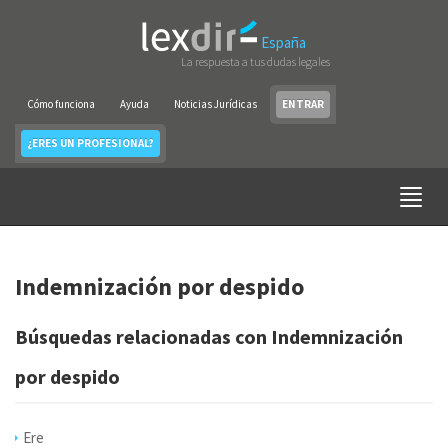
España
La respuesta a tus dudas legales
Cómo funciona
Ayuda
Noticias Jurídicas
ENTRAR
¿ERES UN PROFESIONAL?
Indemnización por despido
Búsquedas relacionadas con Indemnización
por despido
Ere