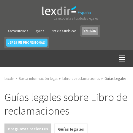
España
La respuesta a tus dudas legales
Cómo funciona
Ayuda
Noticias Jurídicas
ENTRAR
¿ERES UN PROFESIONAL?
Lexdir
Busca información legal
Libro de reclamaciones
Guías Legales
Guías legales sobre Libro de
reclamaciones
Preguntas recientes
Guías legales