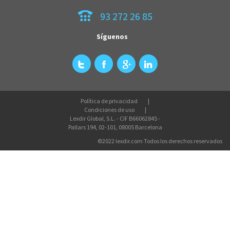
93 272 26 85
Síguenos
Política de privacidad
Condiciones de uso
Lexdir Global, S.L. - CIF B66062845 -
Pallars 194, 02-101, 08005 Barcelona
©2022 lexdir.com Todos los derechos reservados