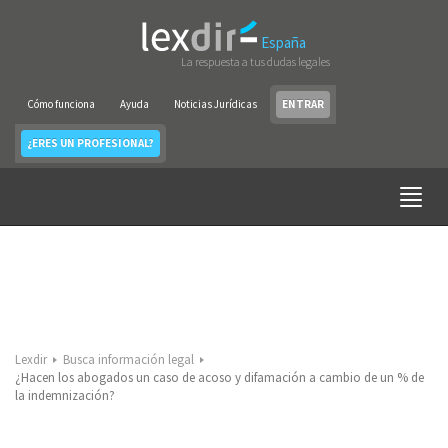
España
La respuesta a tus dudas legales
Cómo funciona
Ayuda
Noticias Jurídicas
ENTRAR
¿ERES UN PROFESIONAL?
Lexdir
Busca información legal
¿Hacen los abogados un caso de acoso y difamación a cambio de un % de
la indemnización?