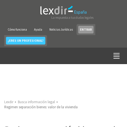
España
La respuesta a tus dudas legales
Cómo funciona
Ayuda
Noticias Jurídicas
ENTRAR
¿ERES UN PROFESIONAL?
Lexdir
Busca información legal
Regimen separación bienes: valor de la vivienda