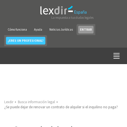
España
La respuesta a tus dudas legales
Cómo funciona
Ayuda
Noticias Jurídicas
ENTRAR
¿ERES UN PROFESIONAL?
Lexdir
Busca información legal
¿Se puede dejar de renovar un contrato de alquiler si el inquilino no paga?