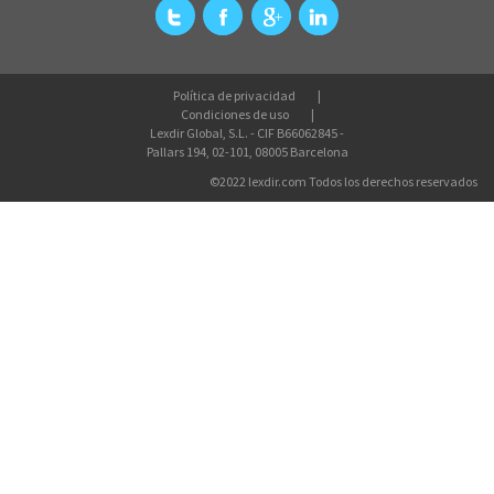
Política de privacidad
Condiciones de uso
Lexdir Global, S.L. - CIF B66062845 -
Pallars 194, 02-101, 08005 Barcelona
©2022 lexdir.com Todos los derechos reservados