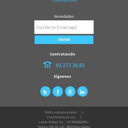
Cómo funciona
Novedades
Contratación
93 272 26 85
Síguenos
Política de privacidad
Condiciones de uso
Lexdir Global, S.L. - CIF B66062845 -
Pallars 194, 02-101, 08005 Barcelona