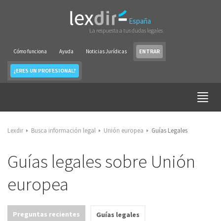
España
La respuesta a tus dudas legales
Cómo funciona
Ayuda
Noticias Jurídicas
ENTRAR
¿ERES UN PROFESIONAL?
Lexdir
Busca información legal
Unión europea
Guías Legales
Guías legales sobre Unión
europea
Preguntas recientes
Guías legales