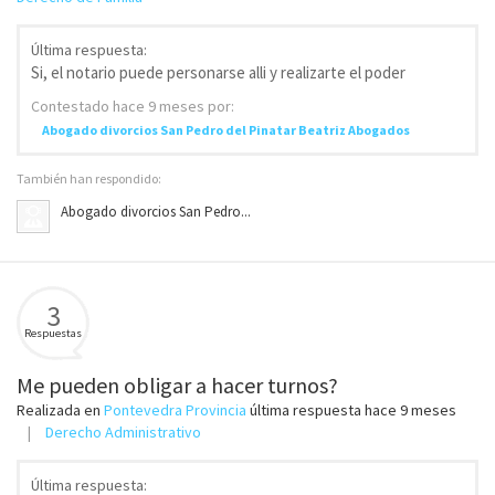
Última respuesta:
Si, el notario puede personarse alli y realizarte el poder
Contestado
hace 9 meses
por:
Abogado divorcios San Pedro del Pinatar Beatriz Abogados
También han respondido:
Abogado divorcios San Pedro...
3
Respuestas
Me pueden obligar a hacer turnos?
Realizada en
Pontevedra Provincia
última respuesta
hace 9 meses
Derecho Administrativo
Última respuesta: